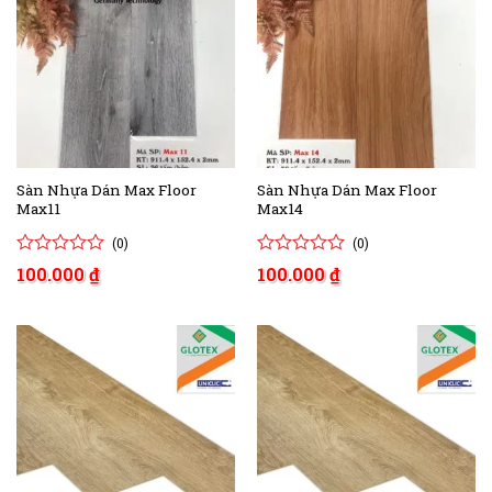
Sàn Nhựa Dán Max Floor
Sàn Nhựa Dán Max Floor
Max11
Max14
(0)
(0)
0
0
0
0
100.000
₫
100.000
₫
trên
trên
5
5
đánh
đánh
giá
giá