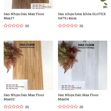
Sàn Nhựa Dán Max Floor
Sàn nhựa hèm khóa GLOTEX
Max17
S479 | 4mm
(0)
(0)
0
0
0
0
trên
trên
5
5
đánh
đánh
giá
giá
Sàn Nhựa Dán Max Floor
Sàn Nhựa Dán Max Floor
Max02
Max04
(0)
(0)