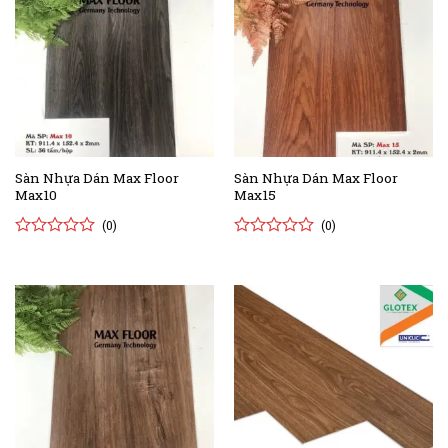
Sàn Nhựa Dán Max Floor
Sàn Nhựa Dán Max Floor
Max10
Max15
(0)
(0)
0
0
0
0
trên
trên
5
5
đánh
đánh
giá
giá