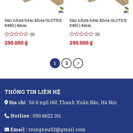
Sàn nhựa hèm khóa GLOTEX
Sàn nhựa hèm khóa GLOTEX
S480 | 4mm
S481 | 4mm
(0)
(0)
0
0
0
0
290.000
₫
290.000
₫
trên
trên
5
5
đánh
đánh
giá
giá
1
2
THÔNG TIN LIÊN HỆ
Địa chỉ
: Số 6 ngõ 160, Thanh Xuân Bắc, Hà Nội
Hotline :
090.6622.161
Email :
trungneu52@gmail.com