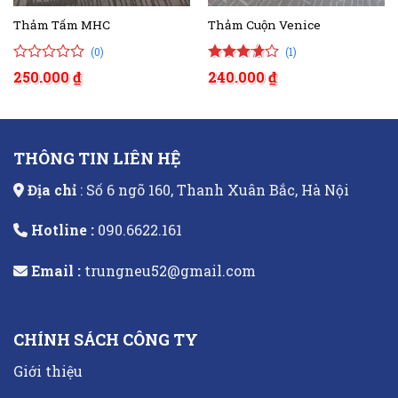
Thảm Tấm MHC
Thảm Cuộn Venice
(0)
(1)
0
1
0
4.00
250.000
₫
240.000
₫
trên
trên 5
5
đánh giá
đánh
giá
THÔNG TIN LIÊN HỆ
Địa chỉ
: Số 6 ngõ 160, Thanh Xuân Bắc, Hà Nội
Hotline :
090.6622.161
Email :
trungneu52@gmail.com
CHÍNH SÁCH CÔNG TY
Giới thiệu