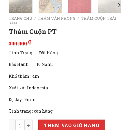
TRANG CHỦ
/
THẢM VĂN PHÒNG
/
THẢM CUỘN TRẢI
SÀN
Thảm Cuộn PT
₫
300.000
Tình Trạng : Đặt Hàng
Bảo Hành : 10 Năm.
Khổ thảm : 4m
Xuất xứ : Indonesia
Độ dày : 9mm
Tình trạng : còn hàng
Thảm Cuộn PT số lượng
THÊM VÀO GIỎ HÀNG