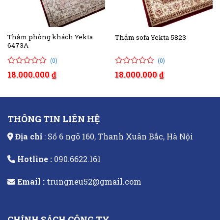
Thảm phòng khách Yekta
Thảm sofa Yekta 5823
6473A
(0)
(0)
0
0
0
0
18.000.000
₫
18.000.000
₫
trên
trên
5
5
đánh
đánh
giá
giá
THÔNG TIN LIÊN HỆ
Địa chỉ
: Số 6 ngõ 160, Thanh Xuân Bắc, Hà Nội
Hotline :
090.6622.161
Email :
trungneu52@gmail.com
CHÍNH SÁCH CÔNG TY