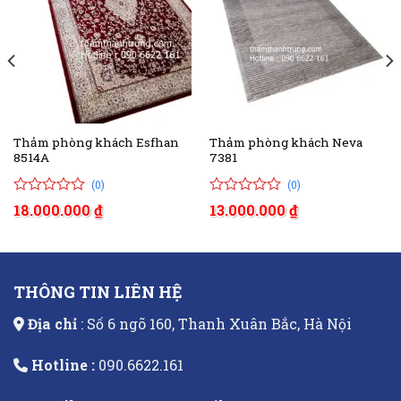
Thảm phòng khách Esfhan
Thảm phòng khách Neva
8514A
7381
(0)
(0)
0
0
0
0
18.000.000
₫
13.000.000
₫
trên
trên
5
5
đánh
đánh
giá
giá
THÔNG TIN LIÊN HỆ
Địa chỉ
: Số 6 ngõ 160, Thanh Xuân Bắc, Hà Nội
Hotline :
090.6622.161