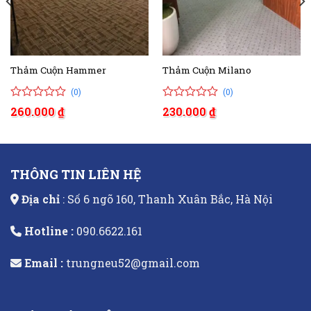
Thảm Cuộn Hammer
Thảm Cuộn Milano
(0)
(0)
0
0
0
0
260.000
₫
230.000
₫
trên
trên
5
5
đánh
đánh
giá
giá
THÔNG TIN LIÊN HỆ
Địa chỉ
: Số 6 ngõ 160, Thanh Xuân Bắc, Hà Nội
Hotline :
090.6622.161
Email :
trungneu52@gmail.com